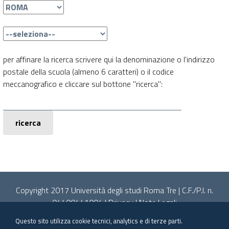
per affinare la ricerca scrivere qui la denominazione o l'indirizzo
postale della scuola (almeno 6 caratteri) o il codice
meccanografico e cliccare sul bottone "ricerca":
ricerca
Copyright 2017 Università degli studi Roma Tre | C.F./P.I. n.
04400441004 |
Privacy
|
Note Legali
A cura di Divisione Politiche per gli Studenti e Area Sistemi
Questo sito utilizza cookie tecnici, analytics e di terze parti.
Informativi