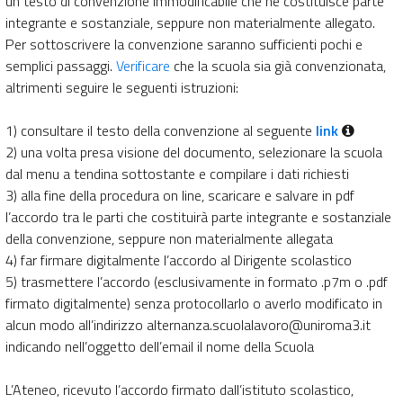
un testo di convenzione immodificabile che ne costituisce parte
integrante e sostanziale, seppure non materialmente allegato.
Per sottoscrivere la convenzione saranno sufficienti pochi e
semplici passaggi.
Verificare
che la scuola sia già convenzionata,
altrimenti seguire le seguenti istruzioni:
1) consultare il testo della convenzione al seguente
link
2) una volta presa visione del documento, selezionare la scuola
dal menu a tendina sottostante e compilare i dati richiesti
3) alla fine della procedura on line, scaricare e salvare in pdf
l’accordo tra le parti che costituirà parte integrante e sostanziale
della convenzione, seppure non materialmente allegata
4) far firmare digitalmente l’accordo al Dirigente scolastico
5) trasmettere l’accordo (esclusivamente in formato .p7m o .pdf
firmato digitalmente) senza protocollarlo o averlo modificato in
alcun modo all’indirizzo alternanza.scuolalavoro@uniroma3.it
indicando nell’oggetto dell’email il nome della Scuola
L’Ateneo, ricevuto l’accordo firmato dall’istituto scolastico,